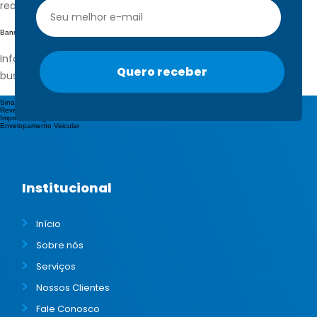
realizados.
Banners e Faixas
Informe promoções e eventos importantes de sua empresa,
buscando alavancar as vendas e crescer no mercado.
Sinalização
Revestimento em A.C.M
Impressão Digital
Envelopamento Veicular
Institucional
Início
Sobre nós
Serviços
Nossos Clientes
Fale Conosco