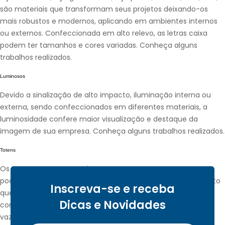
são materiais que transformam seus projetos deixando-os
mais robustos e modernos, aplicando em ambientes internos
ou externos. Confeccionada em alto relevo, as letras caixa
podem ter tamanhos e cores variadas. Conheça alguns
trabalhos realizados.
Luminosos
Devido a sinalização de alto impacto, iluminação interna ou
externa, sendo confeccionados em diferentes materiais, a
luminosidade confere maior visualização e destaque da
imagem de sua empresa. Conheça alguns trabalhos realizados.
Totens
Os totens são uma excelente opção em certos casos,
podendo ser fabricados de acordo com o tamanho e formato
Inscreva-se e receba
que mais se adequa a sua empresa, permitindo aplicações
Dicas e Novidades
como por exemplo; letras caixa iluminada e também ACM
vazado com visores em acrílico. Conheça alguns trabalhos